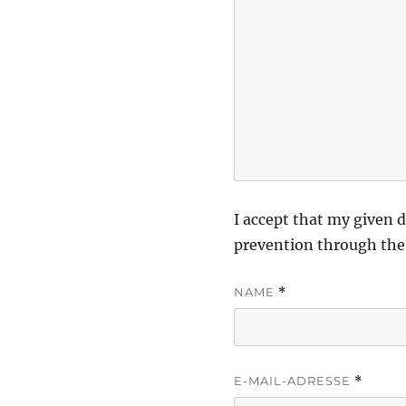
I accept that my given d
prevention through th
NAME
*
E-MAIL-ADRESSE
*