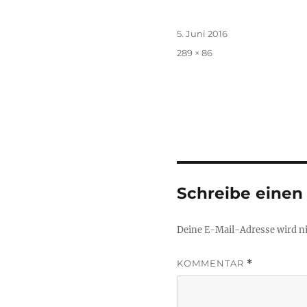
Veröffentlicht
5. Juni 2016
am
Originalgröße
289 × 86
Schreibe eine
Deine E-Mail-Adresse wird nic
KOMMENTAR
*